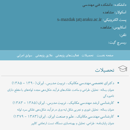
دانشکده:
دانشکده فنی مهندسی
اسکولار:
مشاهده
پست الکترونیکی:
s-mazdak [at] araku.ac.ir
اسکاپوس:
مشاهده
تلفن:
ریسرچ گیت:
صفحه نخست
تحصیلات
فعالیت‌های پژوهشی
علایق پژوهشی
سوابق اجرایی
تحصیلات
دکترای تخصصی مهندسی مکانیک ، تربیت مدرس ، ایران
(۱۳۸۵ - ۱۳۹۰)
عنوان رساله: تحلیل، طراحی و ساخت غلتک‌های فرآیند شکل‌دهی مجدد لوله‌های با مقطع دارای
تاخوردگی
کارشناسی ارشد مهندسی مکانیک ، تربیت مدرس ، ایران
(۱۳۸۳ - ۱۳۸۵)
عنوان رساله: تحلیل تئوری و تجربی شکل لبه ورق در فرآیند شکل‌دهی غلتکی سرد لوله
کارشناسی مهندسی مکانیک ، علم و صنعت ایران ، ایران
(۱۳۷۹ - ۱۳۸۳)
عنوان پایان‌نامه: طراحی، تحلیل و بهینه‌سازی دستگاه تست ارتعاشی کالیپر