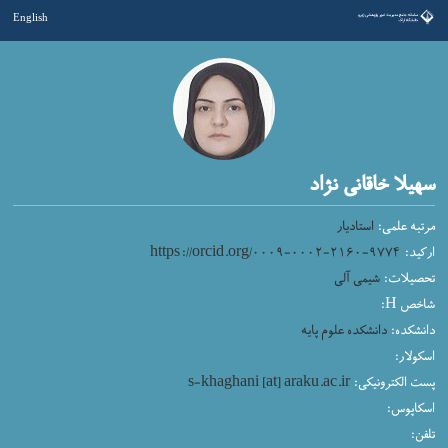
English
سهیلا خاقانی نژاد
مرتبه علمی:
استادیار
https://orcid.org/۰۰۰۹-۰۰۰۲-۲۱۶۰-۹۷۷۴
ارکید:
تحصیلات:
شیمی آلی
شاخص H:
دانشکده:
دانشکده علوم پایه
اسکولار:
s-khaghani [at] araku.ac.ir
پست الکترونیکی:
اسکاپوس:
تلفن: