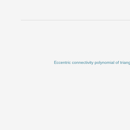
بی (۱۴۰۲)
Eccentric connectivity polynomial of tria
ه) (۱۳۹۹)