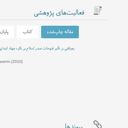
فعالیت‌های پژوهشی
مقاله چاپ‌شده
کتاب
پایان
خالق هستی
محمدرضا قاسمی (بازنشسته) (۱۳۸۸)
رهیافتی بر تأثیر فتوحات صدر اسلام بر نگره جهاد ابتدا
بررسی تأثیر فتوحات خلفای نخستین بر فهم مفسران و فقیه
بررسی عوامل فرزندکشی در عصر نزول و راهکارهای مقابل
asemi (2010)
بررسی تطبیقی تفسیر آیات توحیدی بر اساس دیدگاه های 
عوامل ، موانع و آثار غفلت از منظر قرآن کریم
محمدرضا قاس
بررسی خاتمیت در اسلام و یهود
ابراهیم ابراهیمی، محمدرض
بررسی تطبیقی منجی موعود(ع) از دیدگاه اسلام و زرتش
پیوندها