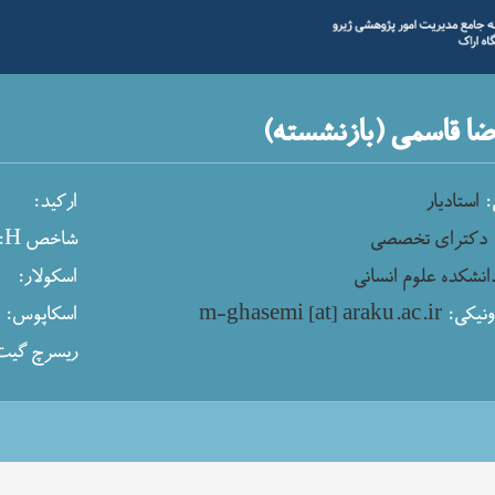
ا قاسمی (بازنشسته)
:
استادیار
ارکید:
دکترای تخصصی
شاخص H:
انشکده علوم انسانی
اسکولار:
نیکی:
m-ghasemi [at] araku.ac.ir
اسکاپوس:
ریسرچ گیت