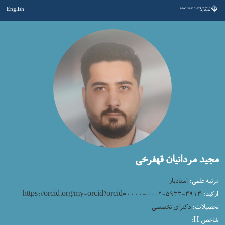
English
مجید مردانیان قهفرخی
مرتبه علمی:
استادیار
https://orcid.org/my-orcid?orcid=۰۰۰۰-۰۰۰۲-۵۹۳۳-۳۹۱۳
ارکید:
تحصیلات:
دکترای تخصصی
شاخص H: