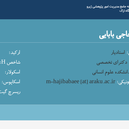
جی بابایی
:
استادیار
ارکید:
دکترای تخصصی
شاخص H:
انشکده علوم انسانی
اسکولار:
نیکی:
m-hajibabaee [at] araku.ac.ir
اسکاپوس:
ریسرچ گیت