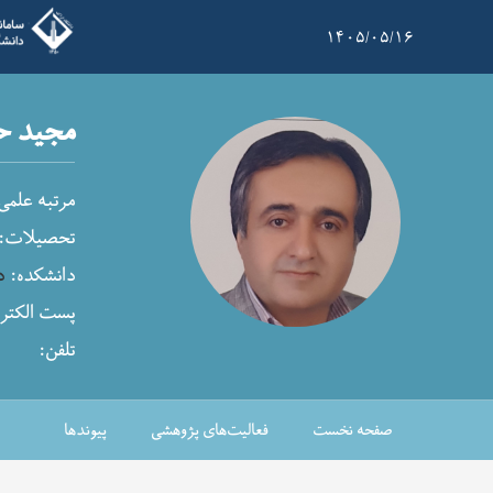
۱۴۰۵/۰۵/۱۶
مجید حا
مرتبه علمی
تحصیلات:
دانشکده:
د
پست الکترو
تلفن:
صفحه نخست
فعالیت‌های پژوهشی
پیوندها