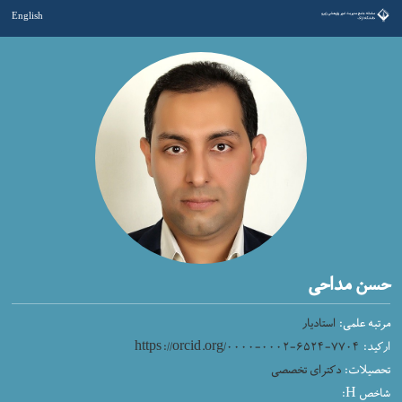
English
حسن مداحی
مرتبه علمی:
استادیار
https://orcid.org/۰۰۰۰-۰۰۰۲-۶۵۲۴-۷۷۰۴
ارکید:
تحصیلات:
دکترای تخصصی
شاخص H: