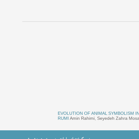
نشسته)، محسن ذوالفقاری، رحیمی یدالله (۱۳۹۴)
EVOLUTION OF ANIMAL SYMBOLISM IN
RUMI
Amin Rahimi, Seyedeh Zahra Mosav
ازنشسته)، محمدرضا عمرانپور شهرضا (بازنشسته)
مشیدی، حسین سلیمی (۱۳۹۲)