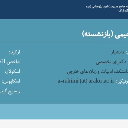
یمی (بازنشسته)
:
دانشیار
ارکید:
دکترای تخصصی
شاخص H:
انشکده ادبیات و زبان های خارجی
اسکولار:
نیکی:
a-rahimi [at] araku.ac.ir
اسکاپوس:
ریسرچ گیت