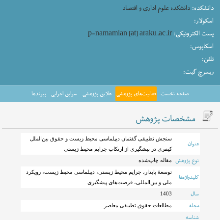
دانشکده:
دانشکده علوم اداری و اقتصاد
اسکولار:
پست الکترونیکی:
p-namamian [at] araku.ac.ir
اسکاپوس:
تلفن:
ریسرچ گیت:
صفحه نخست
فعالیت‌های پژوهشی
علایق پژوهشی
سوابق اجرایی
پیوندها
مشخصات پژوهش
سنجش تطبیقی گفتمان دیپلماسی محیط زیست و حقوق بین‌الملل
عنوان
کیفری در پیشگیری از ارتکاب جرایم محیط زیستی
نوع پژوهش
مقاله چاپ‌شده
توسعۀ پایدار، جرایم محیط زیستی، دیپلماسی محیط زیست، رویکرد
کلیدواژه‌ها
ملی و بین‌المللی، فرصت‌های پیشگیری
سال
1403
مجله
مطالعات حقوق تطبیقی معاصر
شناسه