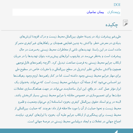
DOI
پژوهشگران
پیمان نمامیان
چکیده
علی‌رغم پیشرفت زیاد در زمینۀ حقوق بین‌الملل محیط زیست و درک افزودۀ ارزش‌های
بنیادی در معرض خطر، واکنش به چنین فجایعی همچنان بر راهکارهای غیرکیفری متمرکز
مانده است در این راستا، تهدیدهای ناشی از مخاطرات محیط زیستی به‌سرعت در حال
پیشرفت است و به‌نظر می‌رسد در چارچوب ابزارهای پیش‌برنده بتوان تهدیدها را در جریان
ارتکاب جرایم محیط زیستی به فرصتِ ممانعت تبدیل کرد. اگرچه راهبردهای قابل‌توجهی
همچون واکنش سازمانی نظیر اینترپل در سطح بین‌المللی و یا مقررات خاص در سطوح ملی
برای مهار جرایم محیط زیستی وجود داشته است، اما در کنار راهبردها، لزوم وجود رهیافت‌ها
نیز احساس می‌شود که از جملۀ آن، دیپلماسی محیط زیست است که می‌تواند به‌عنوان یک
ابزار مؤثر عمل کند. در واقع، این ابزار ساختارمند می‌تواند در جهت هماهنگ‌سازی تعاملات
دولت‌ها برای تصمیم‌سازی در خصوص مقابله با جرایم محیط زیستی بسیار اثربخش باشد.
البته در پرتو اسناد حقوق بین‌الملل کیفری به‌ویژه اساسنامۀ رُم، می‌توان وضعیت و قلمرو
محیط زیست و نحوۀ حمایت از آن را مورد ملاحظه قرار داد؛ هرچند که حمایت بین‌المللی از
محیط زیست برای پیشگیری از ارتکاب جرایم علیه آن، به‌ویژه با ابزارهای کیفری، نیازمند
اجماع جهانی در تعاملات و ایجاد دیپلماسی محیط زیستی در عرصۀ جهانی است.