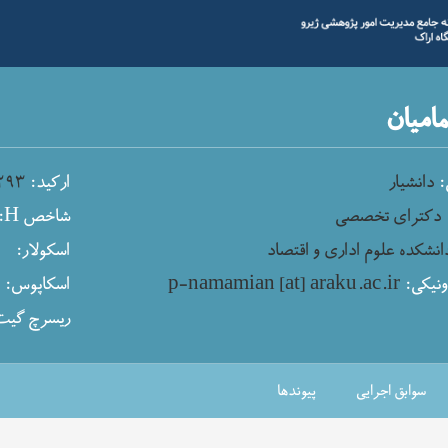
مامیان
:
دانشیار
ارکید:
۲۹۳
دکترای تخصصی
شاخص H:
انشکده علوم اداری و اقتصاد
اسکولار:
نیکی:
p-namamian [at] araku.ac.ir
اسکاپوس:
ریسرچ گیت
سوابق اجرایی
پیوندها