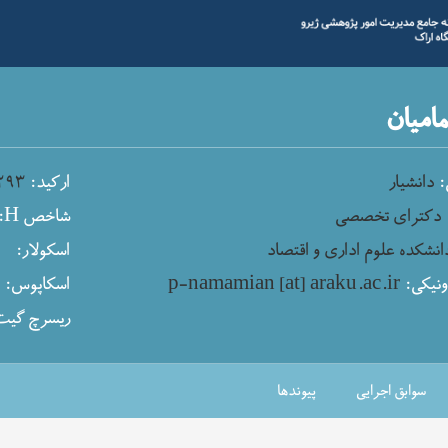
مامیان
:
دانشیار
ارکید:
۲۹۳
دکترای تخصصی
شاخص H:
انشکده علوم اداری و اقتصاد
اسکولار:
نیکی:
p-namamian [at] araku.ac.ir
اسکاپوس:
ریسرچ گیت
سوابق اجرایی
پیوندها