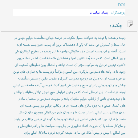
DOI
پژوهشگران
پیمان نمامیان
چکیده
زمینه و هدف؛ با توجه به تحولات بسیار شگرف در عرصه جهانی، متأسفانه جرایم جهانی در
حال بسط و گسترش می باشد که یکی از دهشتناک ترین آن پدیده «تروریسم هسته ای»
است. آنچه در این زمینه اهمیت دارد چگونگی مواجهه با این پدیده در سطوح گوناگون ملی
و بین المللی است که در سه بُعد تقنین، اجرا و قضا قابل ملاحظه است؛ اما در ابعاد مزبور
تاکنون توفیقی در نیل به سرکوب مؤثر آن دست نیافته و احتمال بروز خطرهای گسترده ای
وجود دارد. یافته ها؛ دسترسی بازیگران بین المللی و مؤکداً تروریست ها به فناوری های نوین
در حوزه هسته ای به دلیل عدم وجود مدیریت کنترل و نظارت دقیق و مستمر، متأسفانه
چالش ها و تهدیدهایی را برای صلح و امنیت طی ادوار گذشته و حتی آینده جامعه بین المللی
ایجاد کرده است. این در حالی است که در چنین شرایطی هیچ دولتی توانایی مقابله با چالش
ها و تهدیدهای ناشی از ارتکاب جرایم سازمان یافته و سهولت دسترسی و استعمال سلاح
های کشتار جمعی و به ویژه سلاح های هسته ای در ارتکاب جرایم تروریستی هسته ای
بدون همکاری بین المللی با سایر دولت ها و سازمان های بین المللی همچون سازمان ملل
متحد را ندارد؛ چرا که به طور اساسی این گونه تهدیدها به گونه ای فراملی ارتکاب می یابند
و سازوکار مقابله با آن ضرورت اتخاذ تدابیری در چارچوب سیاست ها و راهبردهای ملی و
بین المللی را بیش از پیش آشکار می سازد. نتیجه گیری؛ امروزه سازوکار اصلی برای