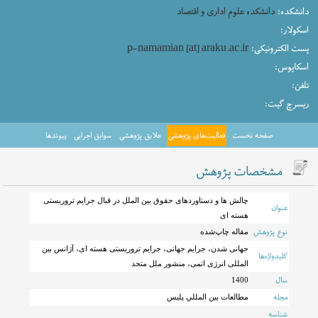
دانشکده:
دانشکده علوم اداری و اقتصاد
اسکولار:
پست الکترونیکی:
p-namamian [at] araku.ac.ir
اسکاپوس:
تلفن:
ریسرچ گیت:
صفحه نخست
فعالیت‌های پژوهشی
علایق پژوهشی
سوابق اجرایی
پیوندها
مشخصات پژوهش
چالش ها و دستاوردهای حقوق بین الملل در قبال جرایم تروریستی
عنوان
هسته ای
نوع پژوهش
مقاله چاپ‌شده
جهانی شدن، جرایم جهانی، جرایم تروریستی هسته ای، آژانس بین
کلیدواژه‌ها
المللی انرژی اتمی، منشور ملل متحد
سال
1400
مجله
مطالعات بين المللي پليس
شناسه