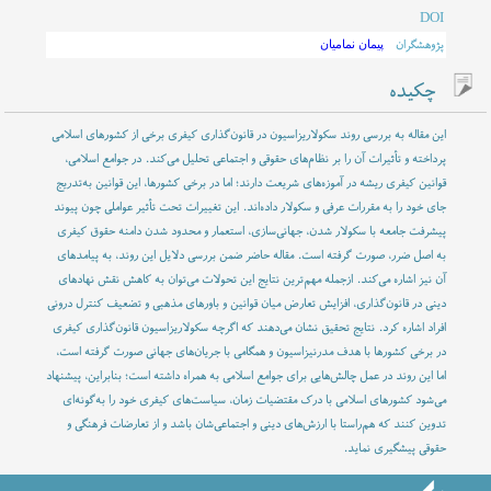
DOI
پژوهشگران
پیمان نمامیان
چکیده
این مقاله به بررسی روند سکولاریزاسیون در قانون‌گذاری کیفری برخی از کشورهای اسلامی
پرداخته و تأثیرات آن را بر نظام‌های حقوقی و اجتماعی تحلیل می‌کند. در جوامع اسلامی،
قوانین کیفری ریشه در آموزه‌های شریعت دارند؛ اما در برخی کشورها، این قوانین به‌تدریج
جای خود را به مقررات عرفی و سکولار داده‌اند. این تغییرات تحت تأثیر عواملی چون پیوند
پیشرفت جامعه با سکولار شدن، جهانی‌سازی، استعمار و محدود شدن دامنه حقوق کیفری
به اصل ضرر، صورت گرفته است. مقاله حاضر ضمن بررسی دلایل این روند، به پیامدهای
آن نیز اشاره می‌کند. ازجمله مهم‌ترین نتایج این تحولات می‌توان به کاهش نقش نهادهای
دینی در قانون‌گذاری، افزایش تعارض میان قوانین و باورهای مذهبی و تضعیف کنترل درونی
افراد اشاره کرد. نتایج تحقیق نشان می‌دهند که اگرچه سکولاریزاسیون قانون‌گذاری کیفری
در برخی کشورها با هدف مدرنیزاسیون و همگامی با جریان‌های جهانی صورت گرفته است،
اما این روند در عمل چالش‌هایی برای جوامع اسلامی به همراه داشته است؛ بنابراین، پیشنهاد
می‌شود کشورهای اسلامی با درک مقتضیات زمان، سیاست‌های کیفری خود را به‌گونه‌ای
تدوین کنند که هم‌راستا با ارزش‌های دینی و اجتماعی‌شان باشد و از تعارضات فرهنگی و
حقوقی پیشگیری نماید.