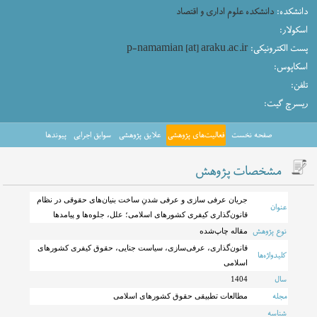
دانشکده:
دانشکده علوم اداری و اقتصاد
اسکولار:
پست الکترونیکی:
p-namamian [at] araku.ac.ir
اسکاپوس:
تلفن:
ریسرچ گیت:
صفحه نخست
فعالیت‌های پژوهشی
علایق پژوهشی
سوابق اجرایی
پیوندها
مشخصات پژوهش
جریان عرفی سازی و عرفی شدنِ ساخت بنیان‌های حقوقی در نظام
عنوان
قانون‌گذاری کیفری کشورهای اسلامی؛ علل، جلوه‌ها و پیامدها
نوع پژوهش
مقاله چاپ‌شده
قانون‌گذاری، عرفی‌سازی، سیاست جنایی، حقوق کیفری کشورهای
کلیدواژه‌ها
اسلامی
سال
1404
مجله
مطالعات تطبیقی حقوق کشورهای اسلامی
شناسه