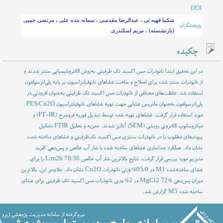
DOI
شکیبا قهیه ئی
،
عبدالرضا مقدسی
،
سمانه بنده علی
،
مرتضی حبیبی
پژوهشگران
(بازنشسته)
،
مریم اسکندری
چکیده
در این تحقیق ابتدا نانوذرات مس اکسید تک ‌ظرفیتی به‌روش الکتروشیمیایی سنتز شدند و
از نانوذرات سنتز شده برای اصلاح و ساخت غشاهای نانوفیلتراسیون بر پایه پلی‌اترسولفون
استفاده شد. غلظت‌های مختلفی از نانوذرات مس اکسید تک ‌ظرفیتی به‌عنوان افزودنی در
پلی‌اترسولفون به‌عنوان ماتریس غشایی جهت تهیه غشاهای نانوفیلتراسیون PES/Cu2O
مورد استفاده قرار گرفت. غشاهای تهیه شده توسط تبدیل فوریه فروسرخ (FT-IR) و
میکروسکوپ الکترونی روبشی (SEM) آنالیز شدند. تجزیه و تحلیل FTIR تشکیل
پیوندهای مطلوب را در نانوذرات سنتزی مس اکسید تک‌ظرفیتی و غشاهای ساخته شده،
نشان داد. عملکرد جداسازی غشاهای ساخته ‌شده با شار آب خالص و پس‌دهی کلرید
منیزیم مورد بررسی قرار گرفت. نتایج بالاترین شار آب خالص L/m2h 78/36 را برای
غشای ساخته‌شده M1 در 05/0% وزنی نانوذرات Cu2O نشان داد. علاوه‌بر این، بالاترین
میزان پس‌دهی MgCl2 72% در 2% وزنی نانوذرات مس اکسید تک ‌ظرفیتی برای غشای
ساخته ‌شده M5 گزارش شد.
نیروگرفته از سامانه مدیریت پژوهشی ژیرو