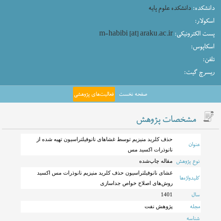
دانشکده:
دانشکده علوم پایه
اسکولار:
پست الکترونیکی:
m-habibi [at] araku.ac.ir
اسکاپوس:
تلفن:
ریسرچ گیت:
صفحه نخست
فعالیت‌های پژوهشی
مشخصات پژوهش
حذف کلرید منیزیم توسط غشاهای نانوفیلتراسیون تهیه شده از
عنوان
نانوذرات اکسید مس
نوع پژوهش
مقاله چاپ‌شده
غشای نانوفیلتراسیون حذف کلرید منیزیم نانوذرات مس اکسید
کلیدواژه‌ها
روش‌های اصلاح خواص جداسازی
سال
1401
مجله
پژوهش نفت
شناسه