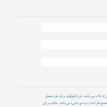
 ساز(Hyperaccumulators) برای حذف آلودگی فلزات سنگین از خاک می باشد. این تکنولوژی برای حل معضل
جمع فلز (جذب و سم زدایی) می باشد. علاوه بر این