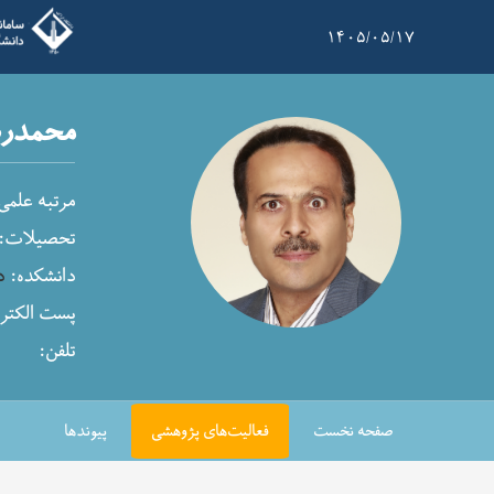
۱۴۰۵/۰۵/۱۷
محمدرض
مرتبه علمی
تحصیلات:
دانشکده:
د
پست الکترو
تلفن:
صفحه نخست
فعالیت‌های پژوهشی
پیوندها