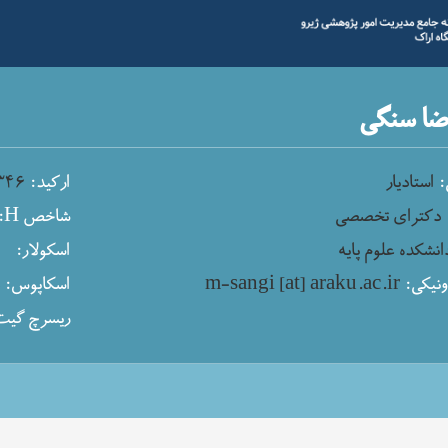
ا سنگی
:
استادیار
ارکید:
۳۴۶
دکترای تخصصی
شاخص H:
انشکده علوم پایه
اسکولار:
نیکی:
m-sangi [at] araku.ac.ir
اسکاپوس:
م
ریسرچ گیت