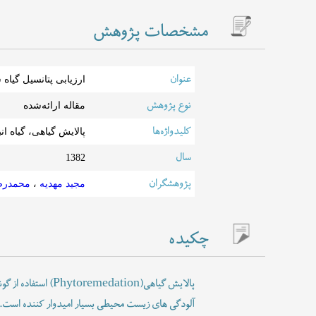
مشخصات پژوهش
عنوان
ارزیابی پتانسیل گیاه شمعدانی عطری( resum
نوع پژوهش
مقاله ارائه‌شده
کلیدواژه‌ها
پالایش گیاهی، گیاه 
سال
1382
پژوهشگران
مجید مهدیه
،
محمدرض
چکیده
آلودگی های زیست محیطی بسیار امیدوار کننده است. ی