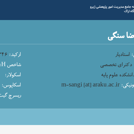
ا سنگی
:
استادیار
ارکید:
۳۴۶
دکترای تخصصی
شاخص H:
انشکده علوم پایه
اسکولار:
نیکی:
m-sangi [at] araku.ac.ir
اسکاپوس:
م
ریسرچ گیت