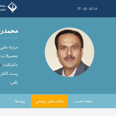
۱۴۰۵/۰۵/۱۸
محمدرض
مرتبه علمی
تحصیلات:
دانشکده:
د
پست الکترو
تلفن:
صفحه نخست
فعالیت‌های پژوهشی
پیوندها