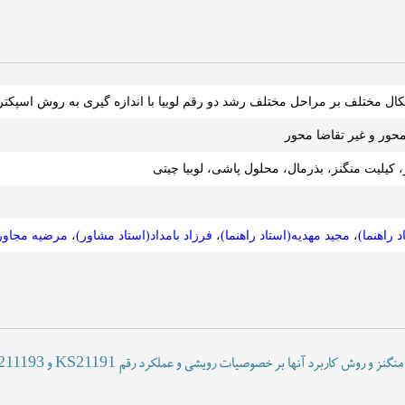
اشکال مختلف بر مراحل مختلف رشد دو رقم لوبیا با اندازه گیری به روش اسپک
 محور و غیر تقاضا محور
، کیلیت منگنز، بذرمال، محلول پاشی، لوبیا چیتی
راهنما)
،
مجید مهدیه(استاد راهنما)
،
فرزاد بامداد(استاد مشاور)
،
مرضیه مجاور
نها بر خصوصیات رویشی و عملکرد رقم KS21191 و KS211193 لوبیا چیتی انجام گرفت.