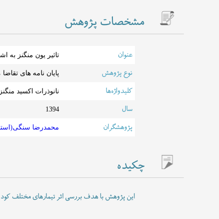
مشخصات پژوهش
عنوان
تاثیر یون منگنز به 
نوع پژوهش
پایان نامه های تقاضا
کلیدواژه‌ها
نانوذرات اکسید منگنز
سال
1394
پژوهشگران
محمدرضا سنگی(استاد 
چکیده
این پژوهش با هدف بررسی اثر تیمارهای مختلف کود منگنز و روش کاربرد آ