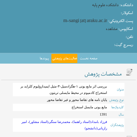
دانشکده:
دانشکده علوم پایه
اسکولار:
پست الکترونیکی:
m-sangi [at] araku.ac.ir
اسکاپوس:
مشاهده
تلفن:
ریسرچ گیت:
صفحه نخست
فعالیت‌های پژوهشی
پیوندها
مشخصات پژوهش
بررسی اثر مایع یونی ۱-هگزادسیل-۳-متیل ایمیدازولیوم کلراید بر
عنوان
استخراج کادمیوم در محیط مایسلی تریتون
نوع پژوهش
پایان نامه های تقاضا محور و غیر تقاضا محور
کلیدواژه‌ها
مایع یونی مایسل اسنخراج
سال
1391
فرزاد بامداد(استاد راهنما)
،
محمدرضا سنگی(استاد مشاور)
،
امیر
پژوهشگران
رازیانی(دانشجو)