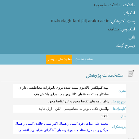
دانشکده:
دانشکده علوم پایه
اسکولار:
پست الکترونیکی:
m-bodaghifard [at] araku.ac.ir
اسکاپوس:
مشاهده
تلفن:
ریسرچ گیت:
صفحه نخست
فعالیت‌های پژوهشی
مشخصات پژوهش
تهیه کمپلکس پالادیوم تثبیت شده بروی تانوذرات مغناطیسی دارای
عنوان
ساختار هسته به عنوان کاتالیزور جدید برای واکنش هک
نوع پژوهش
پایان نامه های تقاضا محور و غیر تقاضا محور
کلیدواژه‌ها
واکنش هک، نانوذرات مغناطیسی- آلکن - آریل هالید
سال
1395
محمد علی بداغی فرد(استاد راهنما)
،
اکبر مبینی خالدی(استاد راهنما)
،
پژوهشگران
مژگان زنده دل(استاد مشاور)
،
رضوان آهنگرانی فراهانی(دانشجو)