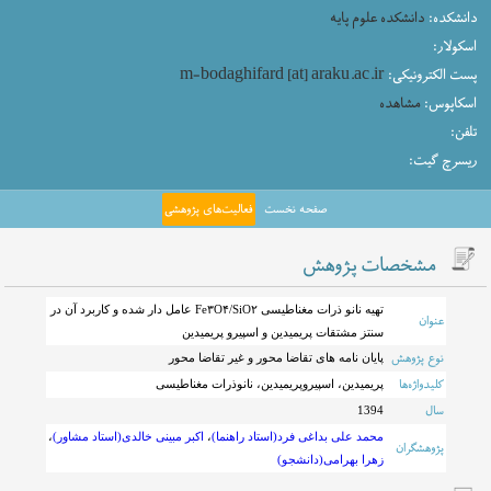
دانشکده:
دانشکده علوم پایه
اسکولار:
پست الکترونیکی:
m-bodaghifard [at] araku.ac.ir
اسکاپوس:
مشاهده
تلفن:
ریسرچ گیت:
صفحه نخست
فعالیت‌های پژوهشی
مشخصات پژوهش
تهیه نانو ذرات مغناطیسی Fe۳O۴/SiO۲ عامل دار شده و کاربرد آن در
عنوان
سنتز مشتقات پریمیدین و اسپیرو پریمیدین
نوع پژوهش
پایان نامه های تقاضا محور و غیر تقاضا محور
کلیدواژه‌ها
پریمیدین، اسپیروپریمیدین، نانوذرات مغناطیسی
سال
1394
محمد علی بداغی فرد(استاد راهنما)
،
اکبر مبینی خالدی(استاد مشاور)
،
پژوهشگران
زهرا بهرامی(دانشجو)